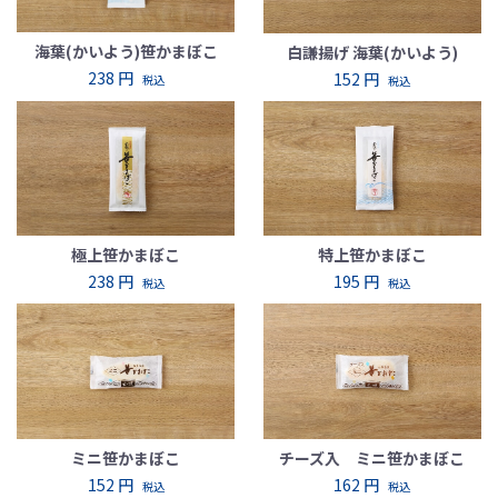
海葉(かいよう)笹かまぼこ
白謙揚げ 海葉(かいよう)
238 円
152 円
税込
税込
極上笹かまぼこ
特上笹かまぼこ
238 円
195 円
税込
税込
ミニ笹かまぼこ
チーズ入 ミニ笹かまぼこ
152 円
162 円
税込
税込