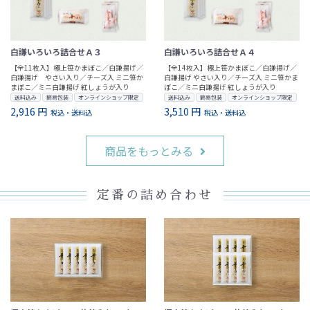
白謙いろいろ詰合せＡ３
白謙いろいろ詰合せＡ４
【全11枚入】極上笹かまぼこ／白謙揚げ／
【全14枚入】極上笹かまぼこ／白謙揚げ／
白謙揚げ やさい入り／チーズ入 ミニ笹か
白謙揚げ やさい入り／チーズ入 ミニ笹かま
まぼこ／ミニ白謙揚げ 紅しょうが入り
ぼこ／ミニ白謙揚げ 紅しょうが入り
送料込み
簡易包装
オンラインショップ限定
送料込み
簡易包装
オンラインショップ限定
2,916 円
3,510 円
税込・送料込
税込・送料込
商品をもっとみる
定番の詰め合わせ