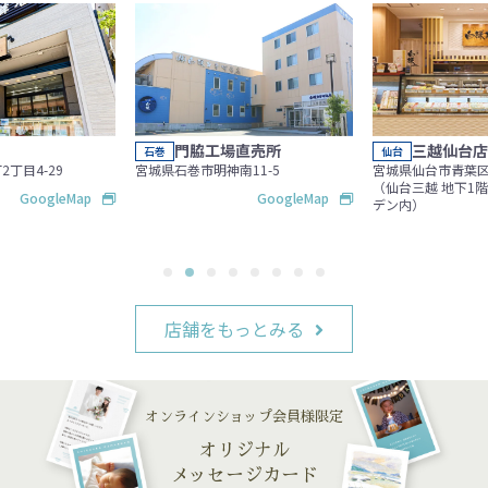
門脇工場直売所
三越仙台店
石巻
仙台
丁目4-29
宮城県石巻市明神南11-5
宮城県仙台市青葉区一
（仙台三越 地下1階
GoogleMap
GoogleMap
デン内）
店舗をもっとみる
オンラインショップ会員様限定
オリジナル
メッセージカード