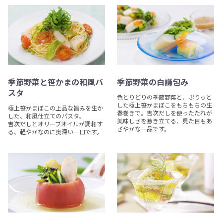
季節野菜と笹かまの和風パ
季節野菜の白謙包み
スタ
色とりどりの季節野菜と、ぷりっと
した極上笹かまぼこをもちもちの生
極上笹かまぼこの上品な旨みを生か
春巻きで。吉次だしを使ったたれが
した、和風仕立てのパスタ。
美味しさを惹き立てる、見た目もあ
吉次だしとオリーブオイルが調和す
ざやかな一品です。
る、軽やかなのに奥深い一皿です。