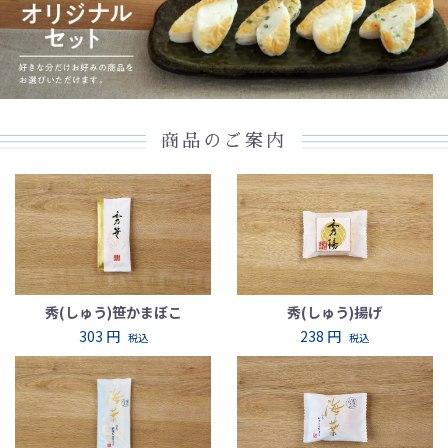
商品のご案内
秀(しゅう)笹かまぼこ
秀(しゅう)揚げ
303 円
238 円
税込
税込