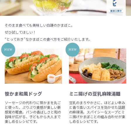
そのまま食べても美味しい白謙のかまぼこ。
ぜひ試してほしい！
“とっておき”なかまぼこの食べ方をご紹介いたします。
NEW
NEW
笹かま和風ドッグ
ミニ揚げの豆乳麻辣湯麺
ソーセージの代わりに笹かまを丸ご
豆乳のまろやかさに、ほどよい辛み
と使った、ぷりぷり食感が楽しい新
と香り高いスパイスを効かせた話題
感覚の軽食。パンの香ばしさと和の
の麻辣湯。スパイシーなスープとミ
旨味が広がる、子どもから大人まで
ニ揚げかまぼことの組み合わせが楽
楽しめるレシピです。
しめるレシピです。