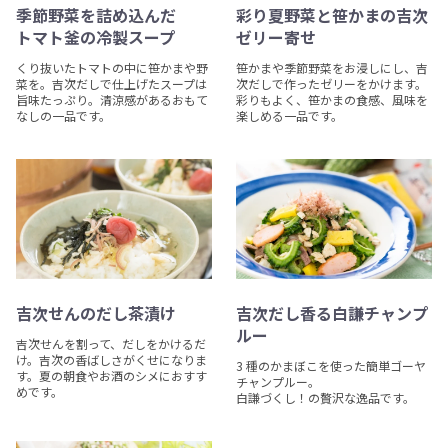
季節野菜を詰め込んだ
彩り夏野菜と笹かまの吉次
トマト釜の冷製スープ
ゼリー寄せ
くり抜いたトマトの中に笹かまや野
笹かまや季節野菜をお浸しにし、吉
菜を。吉次だしで仕上げたスープは
次だしで作ったゼリーをかけます。
旨味たっぷり。清涼感があるおもて
彩りもよく、笹かまの食感、風味を
なしの一品です。
楽しめる一品です。
吉次せんのだし茶漬け
吉次だし香る白謙チャンプ
ルー
吉次せんを割って、だしをかけるだ
け。吉次の香ばしさがくせになりま
3 種のかまぼこを使った簡単ゴーヤ
す。夏の朝食やお酒のシメにおすす
チャンプルー。
めです。
白謙づくし！の贅沢な逸品です。