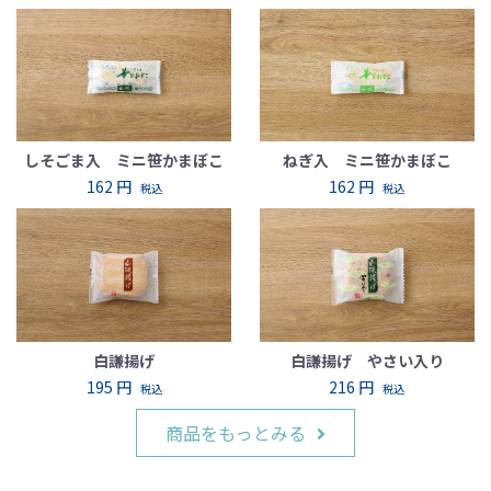
しそごま入 ミニ笹かまぼこ
ねぎ入 ミニ笹かまぼこ
162 円
162 円
税込
税込
白謙揚げ
白謙揚げ やさい入り
195 円
216 円
税込
税込
商品をもっとみる