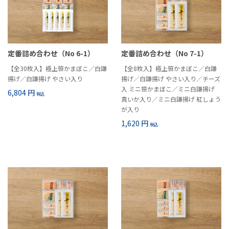
定番詰め合わせ（No 6-1）
定番詰め合わせ（No 7-1）
【全30枚入】極上笹かまぼこ／白謙
【全8枚入】極上笹かまぼこ／白謙
揚げ／白謙揚げ やさい入り
揚げ／白謙揚げ やさい入り／チーズ
入 ミニ笹かまぼこ／ミニ白謙揚げ
6,804 円
税込
真いか入り／ミニ白謙揚げ 紅しょう
が入り
1,620 円
税込