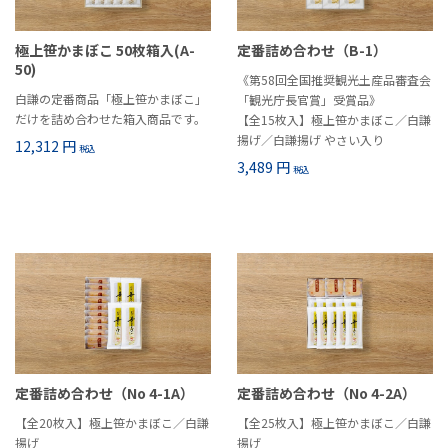
極上笹かまぼこ 50枚箱入(A-
定番詰め合わせ（B-1）
50)
《第58回全国推奨観光土産品審査会
白謙の定番商品「極上笹かまぼこ」
「観光庁長官賞」受賞品》
だけを詰め合わせた箱入商品です。
【全15枚入】極上笹かまぼこ／白謙
揚げ／白謙揚げ やさい入り
12,312 円
税込
3,489 円
税込
定番詰め合わせ（No 4-1A）
定番詰め合わせ（No 4-2A）
【全20枚入】極上笹かまぼこ／白謙
【全25枚入】極上笹かまぼこ／白謙
揚げ
揚げ