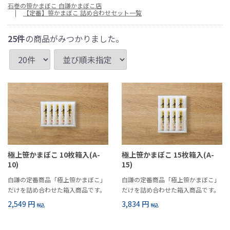
石巻の笹かまぼこ 白謙かまぼこ店
【定番】笹かまぼこ 詰め合わせセット一覧
25
件
の商品がみつかりました。
極上笹かまぼこ 10枚箱入(A-
極上笹かまぼこ 15枚箱入(A-
10)
15)
白謙の定番商品「極上笹かまぼこ」
白謙の定番商品「極上笹かまぼこ」
だけを詰め合わせた箱入商品です。
だけを詰め合わせた箱入商品です。
2,549 円
3,834 円
税込
税込