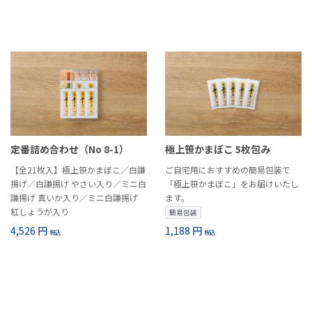
定番詰め合わせ（No 8-1）
極上笹かまぼこ 5枚包み
【全21枚入】極上笹かまぼこ／白謙
ご自宅用におすすめの簡易包装で
揚げ／白謙揚げ やさい入り／ミニ白
「極上笹かまぼこ」をお届けいたし
謙揚げ 真いか入り／ミニ白謙揚げ
ます。
紅しょうが入り
簡易包装
4,526 円
1,188 円
税込
税込