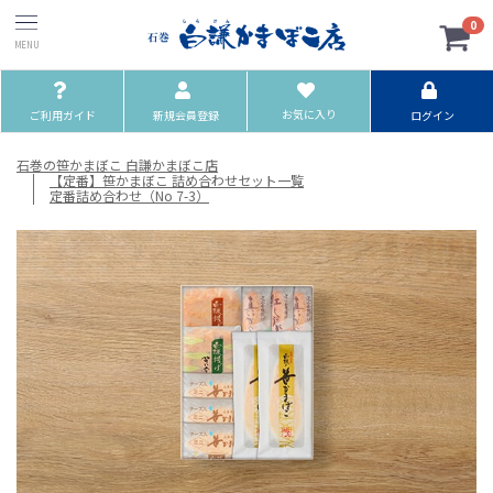
0
お気に入り
ご利用ガイド
新規会員登録
ログイン
石巻の笹かまぼこ 白謙かまぼこ店
【定番】笹かまぼこ 詰め合わせセット一覧
定番詰め合わせ（No 7-3）