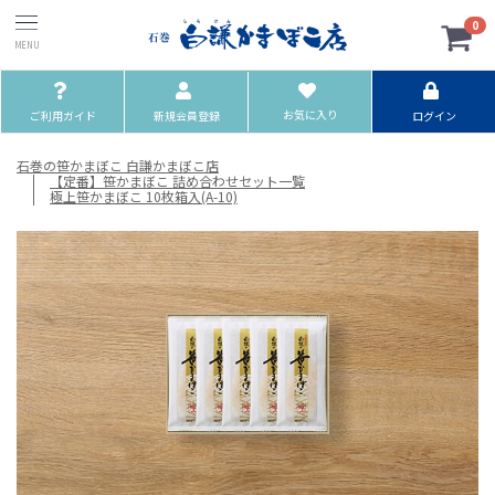
0
お気に入り
ご利用ガイド
新規会員登録
ログイン
石巻の笹かまぼこ 白謙かまぼこ店
【定番】笹かまぼこ 詰め合わせセット一覧
極上笹かまぼこ 10枚箱入(A-10)