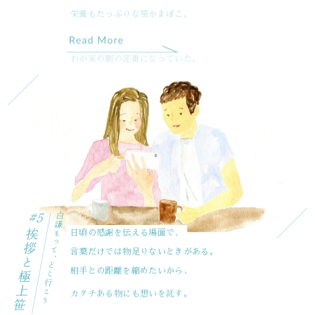
わが家の朝の定番になっていた。
気づけば「朝に笹かま２枚」が、
日頃の感謝を伝える場面で、
言葉だけでは物足りないときがある。
相手との距離を縮めたいから、
カタチある物にも想いを託す。
大切な挨拶は、