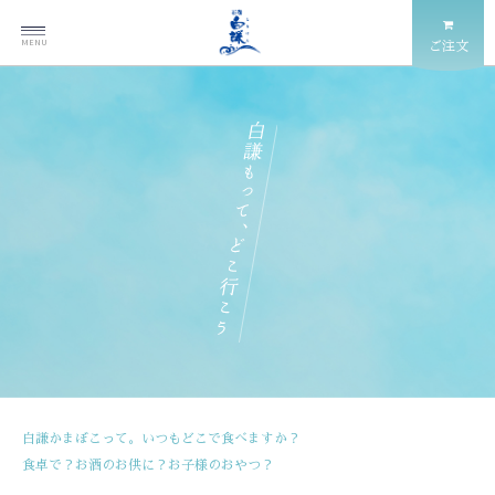
MENU
ご注文
白謙かまぼこって。いつもどこで食べますか？
食卓で？お酒のお供に？お子様のおやつ？