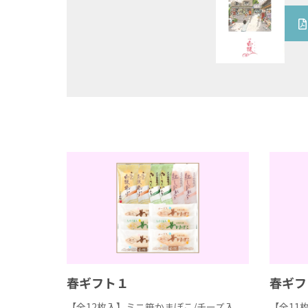
春ギフト１
春ギフ
【全12枚入】ミニ笹かまぼこ/チーズ入
【全11