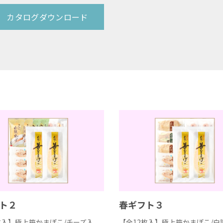
カタログダウンロード
ト２
春ギフト３
枚入】極上笹かまぼこ/チーズ入
【全12枚入】極上笹かまぼこ/白