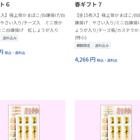
ト６
春ギフト７
枚入】極上笹かまぼこ/白謙揚げ/白
【全15枚入】極上笹かまぼこ/白
やさい入り/チーズ入 ミニ笹か
謙揚げ やさい入り/ミニ白謙揚
ミニ白謙揚げ 紅しょうが入り
ょうが入り/チーズ板/カステラか
(特小)
送料込み
期間限定
送料込み
 円
税込・送料込
4,266 円
税込・送料込