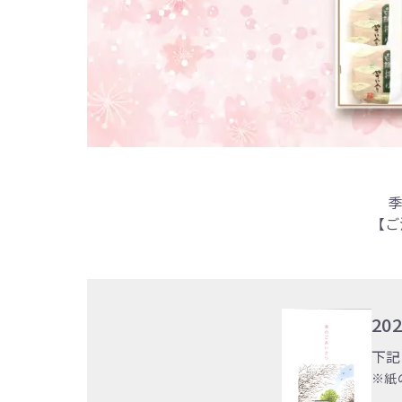
【ご
20
下記
※紙