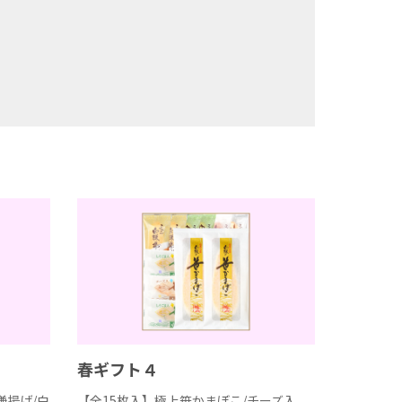
春ギフト４
謙揚げ/白
【全15枚入】極上笹かまぼこ/チーズ入