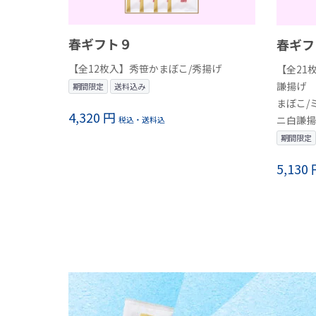
春ギフト９
春ギフ
【全12枚入】秀笹かまぼこ/秀揚げ
【全21
謙揚げ 
期間限定
送料込み
まぼこ/
4,320 円
ニ白謙揚
税込・送料込
期間限定
5,130