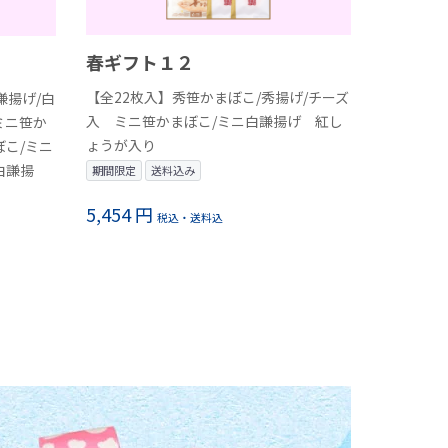
春ギフト１２
【全22枚入】秀笹かまぼこ/秀揚げ/チーズ
謙揚げ/白
入 ミニ笹かまぼこ/ミニ白謙揚げ 紅し
ミニ笹か
ょうが入り
ぼこ/ミニ
白謙揚
期間限定
送料込み
5,454 円
税込・送料込