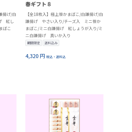
春ギフト８
謙揚げ/白
【全18枚入】極上笹かまぼこ/白謙揚げ/白
げ 紅し
謙揚げ やさい入り/チーズ入 ミニ笹か
まぼこ
まぼこ/ミニ白謙揚げ 紅しょうが入り/ミ
ニ白謙揚げ 真いか入り
期間限定
送料込み
4,320 円
税込・送料込