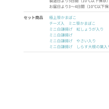
製造日より5日間（10℃以下保存
お届日より3〜4日間（10℃以下
セット商品
極上笹かまぼ
チーズ入 ミニ笹かまぼ
ミニ白謙揚げ 紅しょうが入
ミニ白謙揚
ミニ白謙揚げ やさい入
ミニ白謙揚げ しらす大根の葉入