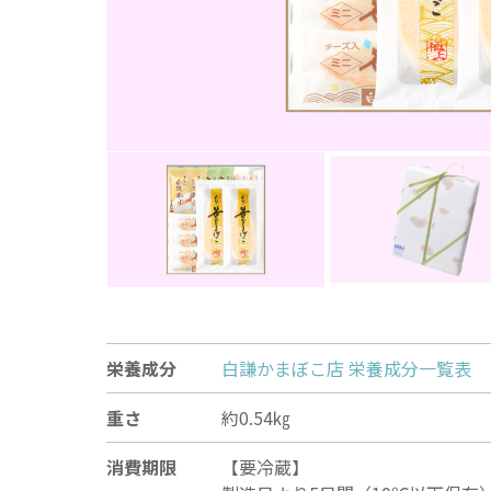
栄養成分
白謙かまぼこ店 栄養成分一覧表
重さ
約0.54㎏
消費期限
【要冷蔵】