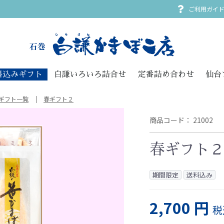
ご利用ガイ
料込みギフト
白謙いろいろ詰合せ
定番詰め合わせ
仙台
ギフト一覧
春ギフト２
商品コード：
21002
春ギフト
期間限定
送料込み
2,700 円
税