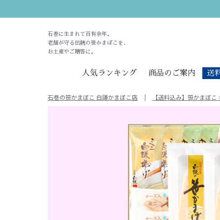
石巻に生まれて百有余年。
老舗が守る伝統の笹かまぼこを、
お土産やご贈答に。
人気ランキング
商品のご案内
送
石巻の笹かまぼこ 白謙かまぼこ店
【送料込み】笹かまぼこ 