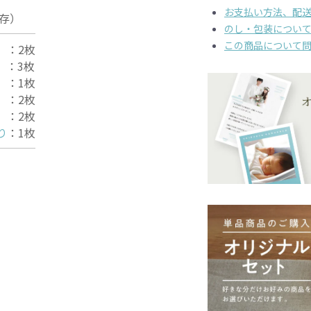
）
お支払い方法、配
保存）
のし・包装につい
この商品について
こ
：2枚
こ
：3枚
り
：1枚
げ
：2枚
り
：2枚
り
：1枚