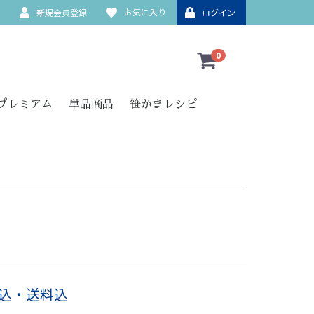
お気に入り
ド
新規会員登録
ログイン
0
プレミアム
単品商品
笹かまレシピ
２
込・送料込