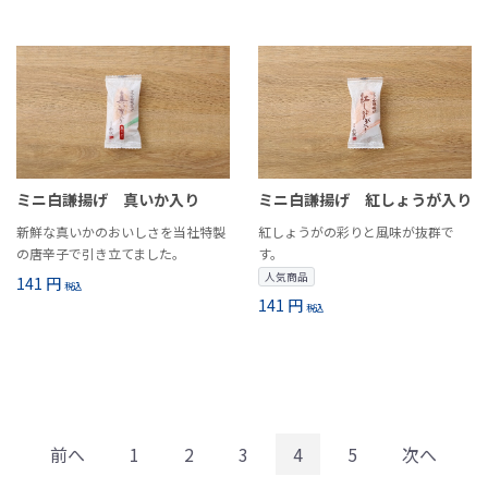
ミニ白謙揚げ 真いか入り
ミニ白謙揚げ 紅しょうが入り
新鮮な真いかのおいしさを当社特製
紅しょうがの彩りと風味が抜群で
の唐辛子で引き立てました。
す。
人気商品
141 円
税込
141 円
税込
前へ
1
2
3
4
5
次へ