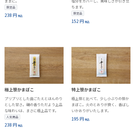
ままに。
塩分をカバーし、美味しさが引き立
ちます。
限定品
限定品
238 円
税込
152 円
税込
極上笹かまぼこ
特上笹かまぼこ
プリプリとした歯ごたえとほんのり
極上笹と比べて、少し小ぶりの笹か
とした甘さ。磯の香りただよう上品
まぼこ。火のとおりが良く、香ばし
な味わいは、まさに極上品です。
いかおりがいたします。
人気商品
195 円
税込
238 円
税込