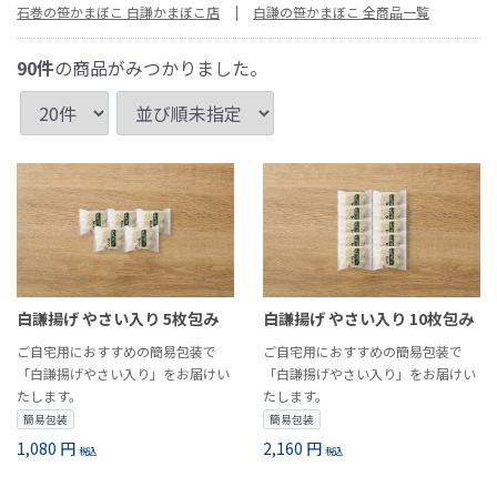
石巻の笹かまぼこ 白謙かまぼこ店
白謙の笹かまぼこ 全商品一覧
90
件
の商品がみつかりました。
白謙揚げ やさい入り 5枚包み
白謙揚げ やさい入り 10枚包み
ご自宅用におすすめの簡易包装で
ご自宅用におすすめの簡易包装で
「白謙揚げやさい入り」をお届けい
「白謙揚げやさい入り」をお届けい
たします。
たします。
簡易包装
簡易包装
1,080 円
2,160 円
税込
税込