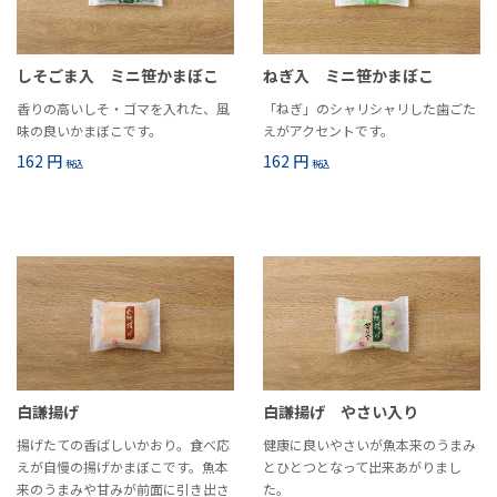
しそごま入 ミニ笹かまぼこ
ねぎ入 ミニ笹かまぼこ
香りの高いしそ・ゴマを入れた、風
「ねぎ」のシャリシャリした歯ごた
味の良いかまぼこです。
えがアクセントです。
162 円
162 円
税込
税込
白謙揚げ
白謙揚げ やさい入り
揚げたての香ばしいかおり。食べ応
健康に良いやさいが魚本来のうまみ
えが自慢の揚げかまぼこです。魚本
とひとつとなって出来あがりまし
来のうまみや甘みが前面に引き出さ
た。