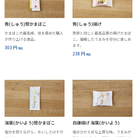
秀(しゅう)笹かまぼこ
秀(しゅう)揚げ
かまぼこの最高峰、技を極めた職人
秀笹と同じく最高品質の揚げかまぼ
が作り上げる逸品。
こ。凝縮したうまみを存分に楽しめ
ます。
303 円
税込
238 円
税込
海葉(かいよう)笹かまぼこ
白謙揚げ 海葉(かいよう)
塩分を控えながら、おいしさはその
塩分ひかえめな上質な味。うまみが