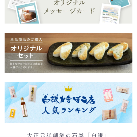
大正元年創業の石巻「白謙」