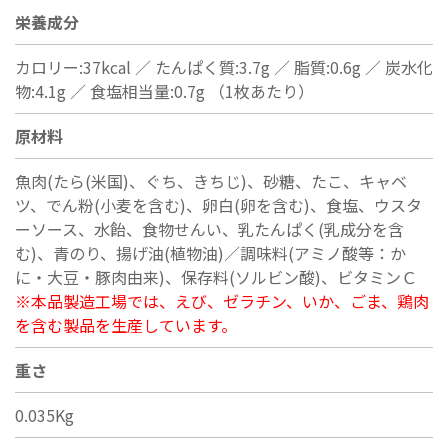
栄養成分
カロリー:37kcal ／ たんぱく質:3.7g ／ 脂質:0.6g ／ 炭水化
物:4.1g ／ 食塩相当量:0.7g （1枚あたり）
原材料
魚肉(たら(米国)、ぐち、きちじ)、砂糖、たこ、キャベ
ツ、でん粉(小麦を含む)、卵白(卵を含む)、食塩、ウスタ
ーソース、水飴、食物せんい、乳たんぱく(乳成分を含
む)、青のり、揚げ油(植物油)／調味料(アミノ酸等：か
に・大豆・豚肉由来)、保存料(ソルビン酸)、ビタミンＣ
※本品製造工場では、えび、ゼラチン、いか、ごま、鶏肉
を含む製品を生産しています。
重さ
0.035Kg