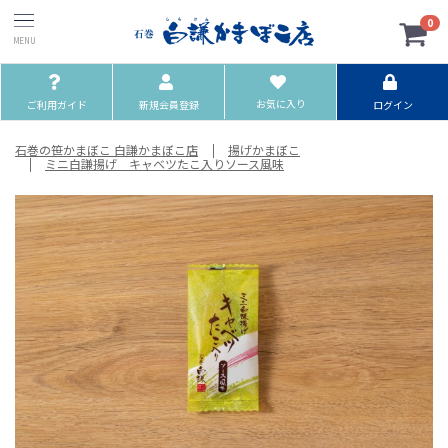
0
お気に入り
ご利用ガイド
新規会員登録
ログイン
石巻の笹かまぼこ 白謙かまぼこ店
揚げかまぼこ
ミニ白謙揚げ キャベツたこ入りソース風味