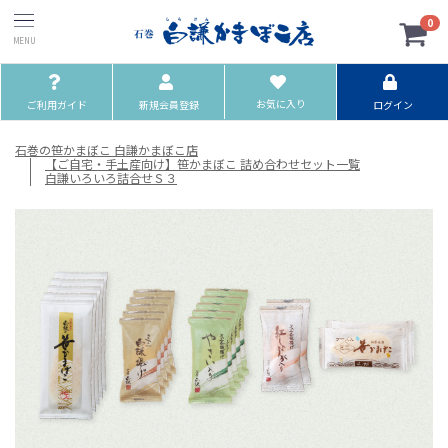
0
お気に入り
ご利用ガイド
新規会員登録
ログイン
石巻の笹かまぼこ 白謙かまぼこ店
【ご自宅・手土産向け】笹かまぼこ 詰め合わせセット一覧
白謙いろいろ詰合せＳ３