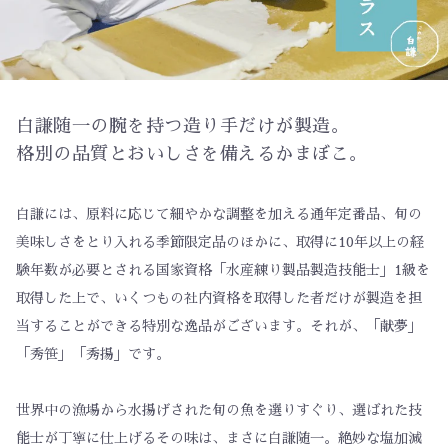
白謙随一の腕を持つ造り手だけが製造。
格別の品質とおいしさを備えるかまぼこ。
白謙には、原料に応じて細やかな調整を加える通年定番品、旬の
美味しさをとり入れる季節限定品のほかに、取得に10年以上の経
験年数が必要とされる国家資格「水産練り製品製造技能士」1級を
取得した上で、いくつもの社内資格を取得した者だけが製造を担
当することができる特別な逸品がございます。それが、「献夢」
「秀笹」「秀揚」です。
世界中の漁場から水揚げされた旬の魚を選りすぐり、選ばれた技
能士が丁寧に仕上げるその味は、まさに白謙随一。絶妙な塩加減