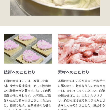
技術へのこだわり
素材へのこだわり
白謙のかまぼこには、厳選した素
本場のおいしい笹かまぼこがお手元
材、安全な製造環境、そして腕の確
に届いたら、新鮮なうちにそのまま
かな技能士が必要です。決して自己
一口、かじってみてください。白謙
満足の味に終わらず、お客様にご満
の笹かまぼこは、ふわふわプリプ
足いただけるかまぼこをつくるため
リ。絶妙な塩加減で魚のうまみと甘
に、技術の継承、国家資格の合格を
みをしっかり引き出した、逸品ぞろ