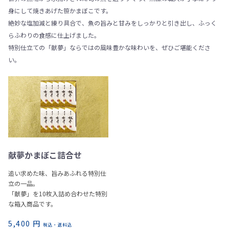
身にして焼きあげた笹かまぼこです。
絶妙な塩加減と練り具合で、魚の旨みと甘みをしっかりと引き出し、ふっく
らふわりの食感に仕上げました。
特別仕立ての「献夢」ならではの風味豊かな味わいを、ぜひご堪能くださ
い。
献夢かまぼこ詰合せ
追い求めた味、旨みあふれる特別仕
立の一品。
「献夢」を10枚入詰め合わせた特別
な箱入商品です。
5,400 円
税込・送料込