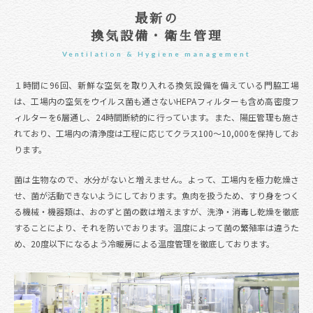
最新の
換気設備・衛生管理
Ventilation & Hygiene management
１時間に96回、新鮮な空気を取り入れる換気設備を備えている門脇工場
は、工場内の空気をウイルス菌も通さないHEPAフィルターも含め高密度フ
ィルターを6層通し、24時間断続的に行っています。また、陽圧管理も施さ
れており、工場内の清浄度は工程に応じてクラス100〜10,000を保持してお
ります。
菌は生物なので、水分がないと増えません。よって、工場内を極力乾燥さ
せ、菌が活動できないようにしております。魚肉を扱うため、すり身をつく
る機械・機器類は、おのずと菌の数は増えますが、洗浄・消毒し乾燥を徹底
することにより、それを防いでおります。温度によって菌の繁殖率は違うた
め、20度以下になるよう冷暖房による温度管理を徹底しております。