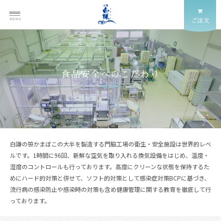
MENU
ご注文
食品安全への
こだわり
Safety
白謙の笹かまぼこの大半を製造する門脇工場の衛生・安全施設は世界的レベ
ルです。1時間に96回、新鮮な空気を取り入れる換気設備をはじめ、温度・
湿度のコントロールも行っております。高度にクリーンな状態を保持するた
めにハード的対策と併せて、ソフト的対策として感染症対策BCPに基づき、
流行病の感染防止や感染時の対策も含め健康管理に関する教育を徹底して行
っております。